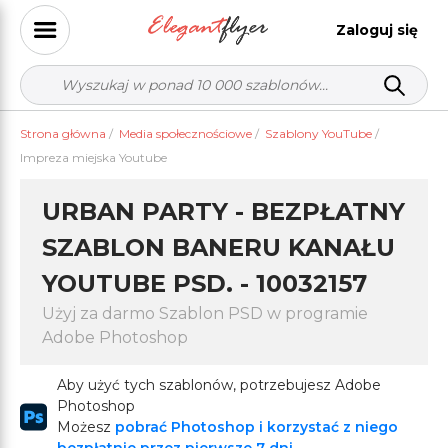
Zaloguj się
Strona główna
/
Media społecznościowe
/
Szablony YouTube
/
Impreza miejska Youtube
URBAN PARTY - BEZPŁATNY
SZABLON BANERU KANAŁU
YOUTUBE PSD. - 10032157
Użyj za darmo Szablon PSD w programie
Adobe Photoshop
Aby użyć tych szablonów, potrzebujesz Adobe
Photoshop
Możesz
pobrać Photoshop i korzystać z niego