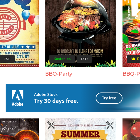
PSD
Kostenlos
PSD
P
BBQ-Party
BBQ-Pi