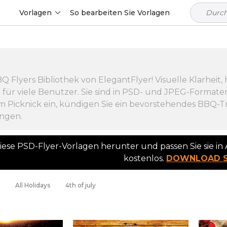
Vorlagen
So bearbeiten Sie Vorlagen
 Flyers Bibliothek von ElegantFlyer! Visuelle Klarhei
e für viele Benutzer. Sie sind in PSD- und JPEG-Format
 Picknick ein, kündigen Sie ein bevorstehendes BBQ-Tr
ngen.
diese PSD-Flyer-Vorlagen herunter und passen Sie sie i
kostenlos.
DOWNLOAD S
All Holidays
4th of july