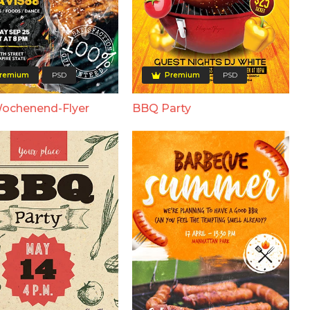
remium
PSD
Premium
PSD
ochenend-Flyer
BBQ Party