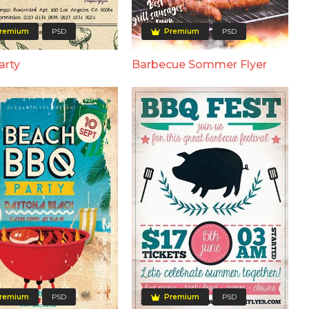
remium
PSD
Premium
PSD
arty
Barbecue Sommer Flyer
remium
PSD
Premium
PSD