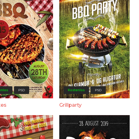
enlos
PSD
Kostenlos
PSD
tes
Grillparty