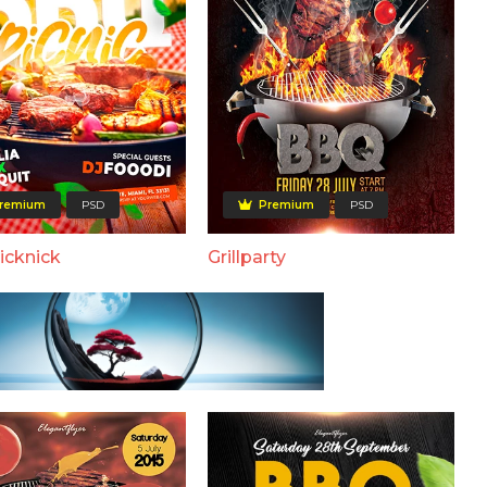
remium
PSD
Premium
PSD
cknick
Grillparty