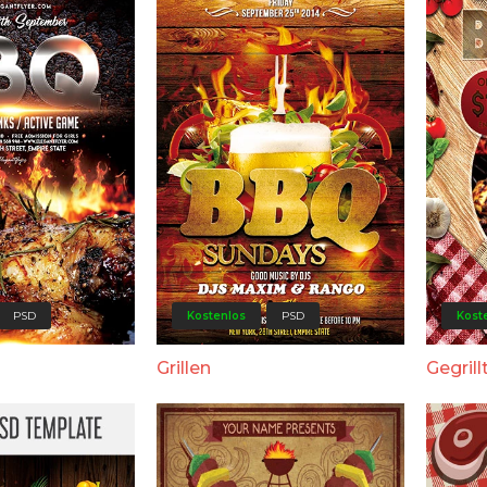
PSD
Kostenlos
PSD
Kost
Grillen
Gegrill