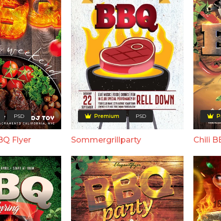
PSD
Premium
PSD
P
BQ Flyer
Sommergrillparty
Chili 