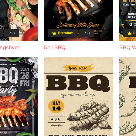
PSD
Premium
PSD
P
ngsflyer
Grill BBQ
BBQ W