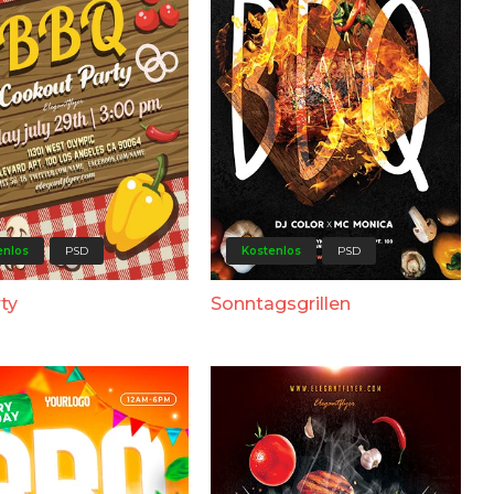
enlos
PSD
Kostenlos
PSD
rty
Sonntagsgrillen