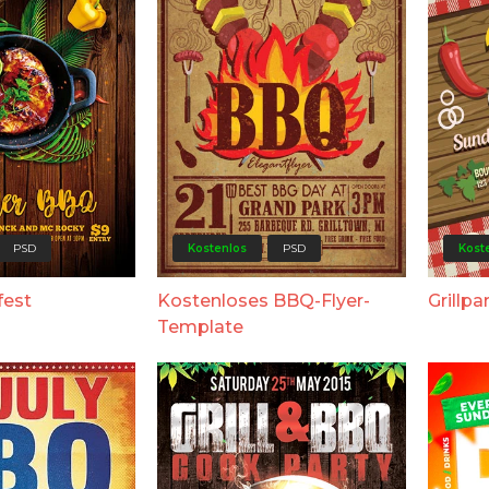
PSD
Kostenlos
PSD
Kost
fest
Kostenloses BBQ-Flyer-
Grillpa
Template