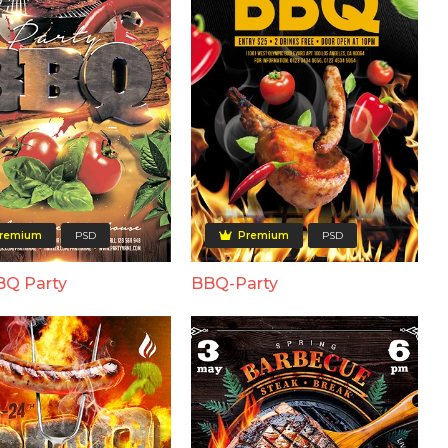
remium
PSD
Premium
PSD
BBQ Party
BBQ-Party