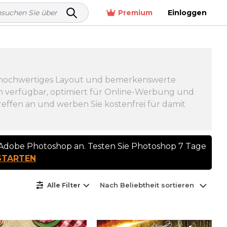
Premium
Einloggen
t, hochwertiges Layout und bemerkenswerte
en verfügbar, optimiert für Online-Werbung und
effen an und werben Sie kostenfrei für damit
n Adobe Photoshop an. Testen Sie Photoshop 7 Tage
TARTEN
Nach Beliebtheit sortieren
Alle Filter