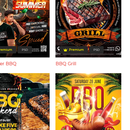
remium
PSD
Premium
PSD
r BBQ
BBQ Grill