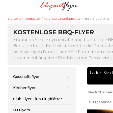
Startseite
/
Flugblätter
/
Veranstaltungsflugblätter
/
BBQ Flugblätter
KOSTENLOSE BBQ-FLYER
Erkunden Sie die dynamische und bunte Free BBQ
Benutzerfreundlichkeit idealisieren die Produkt
hochwertigen Druck. Laden Sie Freunde zu einem
zusammenhängende Produkte und Dienstleistu
Laden Sie 
Geschäftsflyer
Kirchenflyer
Nach Themen:
Club Flyer Club Flugblätter
36 Ergebnisse
DJ Flyers