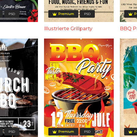
PSD
Premium
PSD
P
Illustrierte Grillparty
BBQ P
PSD
Premium
PSD
P