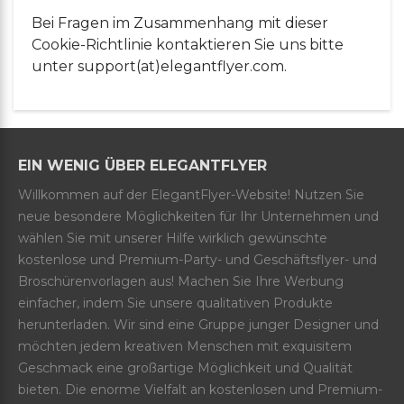
Bei Fragen im Zusammenhang mit dieser
Cookie-Richtlinie kontaktieren Sie uns bitte
unter support(at)elegantflyer.com.
EIN WENIG ÜBER ELEGANTFLYER
Willkommen auf der ElegantFlyer-Website! Nutzen Sie
neue besondere Möglichkeiten für Ihr Unternehmen und
wählen Sie mit unserer Hilfe wirklich gewünschte
kostenlose und Premium-Party- und Geschäftsflyer- und
Broschürenvorlagen aus! Machen Sie Ihre Werbung
einfacher, indem Sie unsere qualitativen Produkte
herunterladen. Wir sind eine Gruppe junger Designer und
möchten jedem kreativen Menschen mit exquisitem
Geschmack eine großartige Möglichkeit und Qualität
bieten. Die enorme Vielfalt an kostenlosen und Premium-