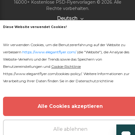
16000+ Kostenlose PSD-Flyervorlagen © 2026. Alle
Rechte vorbehalten.
Deutsch
Diese Website verwendet Cookies!
PageId: 5f6f50490068a1f6b93a886188297e83a8f4b356
Wir verwenden Cookies, um die Benutzererfahrung auf der Website zu
TotalTime:
verbessern
https://www.elegantflyer.com/
(die "Website"), die Analyse des
Website-Verkehrs und der Trends sowie das Speichern von
Benutzereinstellungen und
Cookie-Richtlinie
https://www.elegantflyer.com/cookies-policy/
. Weitere Informationen zur
Verarbeitung Ihrer Daten finden Sie in der
Datenschutzrichtlinie
Alle Cookies akzeptieren
Alle ablehnen