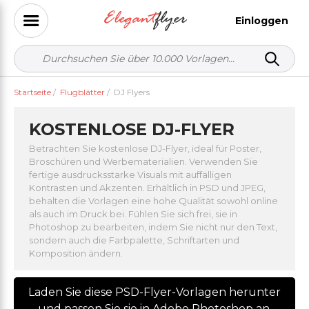
Einloggen
Startseite
/
Flugblätter
/
DJ Flyers
KOSTENLOSE DJ-FLYER
Betrachten Sie kostenlose DJ-Flyer, ideal für Poster,
Broschüren und Werbematerialien. Verwenden Sie
fertige ausdrucksstarke Visuals mit auffälligen
Kontrasten und Akzenten. Erhältlich in PSD und JPEG,
behalten die Vorlagen eine hohe Qualität sowohl online
als auch im Druck bei. Fühlen Sie sich frei, sie in
Photoshop zu bearbeiten, indem Sie nicht nur den Text,
sondern auch die Farbpalette, Schriftarten und
Komposition ändern.
Laden Sie diese PSD-Flyer-Vorlagen herunter
und passen Sie sie in Adobe Photoshop an.