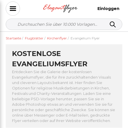
Einloggen
Startseite
/
Flugblätter
/
Kirchenflyer
/
Evangelium Flyer
KOSTENLOSE
EVANGELIUMSFLYER
Entdecken Sie die Galerie der kostenlosen
Evangeliumsflyer, die für ihre zurückhaltenden Visuals
und cleveren Layouts bekannt ist. Hier finden Sie
Optionen für religiöse Musikdarbietungen in Kirchen,
Festivals und Charity-Veranstaltungen. Laden Sie eine
beliebige PSD-Vorlage herunter, passen Sie sie in
Adobe Photoshop etwas an und verwenden Sie sie für
persönliche oder geschäftliche Zwecke. Sie können sie
online über Messenger oder E-Mail teilen, gedruckte
Flyer verteilen oder auf Ihrer Website veröffentlichen.