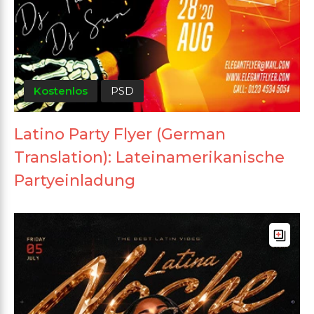
Kostenlos
PSD
Latino Party Flyer (German
Translation): Lateinamerikanische
Partyeinladung