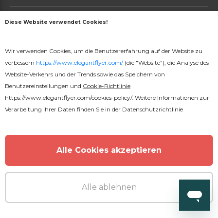
Über uns
Diese Website verwendet Cookies!
PRODUKTE
Wir verwenden Cookies, um die Benutzererfahrung auf der Website zu
Preise
verbessern
https://www.elegantflyer.com/
(die "Website"), die Analyse des
Website-Verkehrs und der Trends sowie das Speichern von
Online-Generator
Benutzereinstellungen und
Cookie-Richtlinie
https://www.elegantflyer.com/cookies-policy/
. Weitere Informationen zur
Verarbeitung Ihrer Daten finden Sie in der
Datenschutzrichtlinie
16000+ Kostenlose PSD-Flyervorlagen © 2026. Alle
Rechte vorbehalten.
Alle Cookies akzeptieren
Deutsch
Alle ablehnen
PageId: db2c69c4c3d7f227943136af9894ea88edc024b6
TotalTime: 0.498