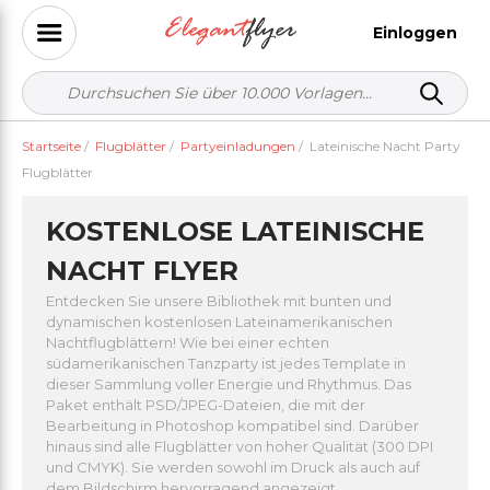
Einloggen
Startseite
/
Flugblätter
/
Partyeinladungen
/
Lateinische Nacht Party
Flugblätter
KOSTENLOSE LATEINISCHE
NACHT FLYER
Entdecken Sie unsere Bibliothek mit bunten und
dynamischen kostenlosen Lateinamerikanischen
Nachtflugblättern! Wie bei einer echten
südamerikanischen Tanzparty ist jedes Template in
dieser Sammlung voller Energie und Rhythmus. Das
Paket enthält PSD/JPEG-Dateien, die mit der
Bearbeitung in Photoshop kompatibel sind. Darüber
hinaus sind alle Flugblätter von hoher Qualität (300 DPI
und CMYK). Sie werden sowohl im Druck als auch auf
dem Bildschirm hervorragend angezeigt.