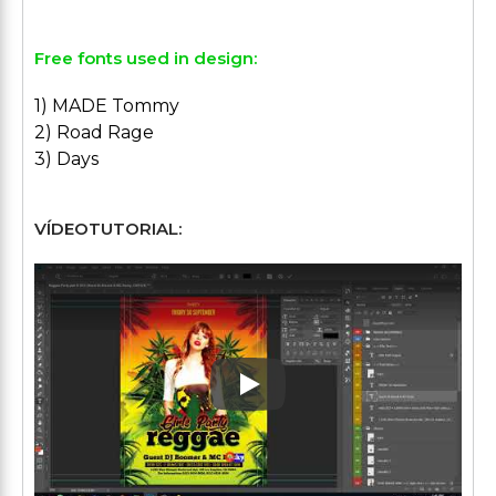
Free fonts used in design:
1) MADE Tommy
2) Road Rage
3) Days
VÍDEOTUTORIAL:
Play: Keynote (Google I/O '1