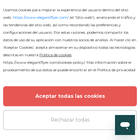
Usamos cookies para mejorar la experiencia del usuario dentro del sitio
web.
https://www.elegantflyer.com/
(el 'Sitio web'), analizando el tráfico y
las tendencias del sitio web, así como recordando las preferencias y
configuraciones del usuario. Por estas razones, podemos compartir los
datos de uso de su aplicación con nuestros socios de análisis. Al hacer clic en
Gratis
'Aceptar Cookies', acepta almacenar en su dispositivo todas las tecnologías
descritas en nuestra
Política de cookies
https://www.elegantflyer.com/cookies-policy/
. Más información sobre el
Menú de restaurante elegante -
procesamiento de sus datos se puede encontrar en el
Política de privacidad
Folleto de dos pliegues
Aceptar todas las cookies
Rechazar todas