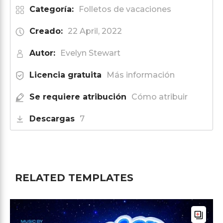
Categoría:
Folletos de vacaciones
Creado:
22 April, 2022
Autor:
Evelyn Stewart
Licencia gratuita
Más información
Se requiere atribución
Cómo atribuir
Descargas
7
RELATED TEMPLATES