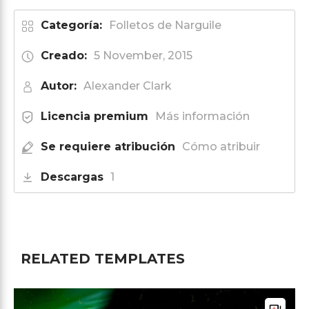
Categoría:
Folletos de Narguile
Creado:
5 November, 2015
Autor:
Alexander Clark
Licencia premium
Más información
Se requiere atribución
Cómo atribuir
Descargas
1
RELATED TEMPLATES