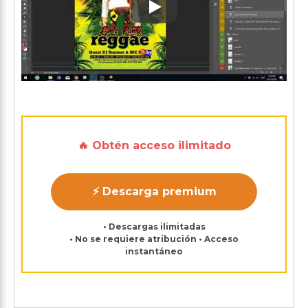
Play: Keynote (Google I/O '1
🔥 Obtén acceso ilimitado
⚡ Descarga premium
• Descargas ilimitadas
• No se requiere atribución • Acceso
instantáneo