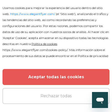
Usamos cookies para mejorar la experiencia del usuario dentro del sitio
web.
https://www.elegantflyer.com/
(el 'Sitio web'), analizando el tráfico y
las tendencias del sitio web, así como recordando las preferencias y
configuraciones del usuario. Por estas razones, podemos compartir los
datos de uso de su aplicación con nuestros socios de análisis. Al hacer clic en
'Aceptar Cookies', acepta almacenar en su dispositivo todas las tecnologías
descritas en nuestra
Política de cookies
https://www.elegantflyer.com/cookies-policy/
. Más información sobre el
procesamiento de sus datos se puede encontrar en el
Política de privacidad
Aceptar todas las cookies
Gratis
Plantilla gratuita de folleto de
Rechazar todas
funeral en PSD.