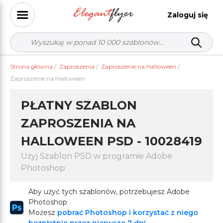
Zaloguj się
Strona główna
/
Zaproszenia
/
Zaproszenie na Halloween
/
Zaproszenie na Halloween
PŁATNY SZABLON
ZAPROSZENIA NA
HALLOWEEN PSD - 10028419
Użyj Szablon PSD w programie Adobe
Photoshop
Aby użyć tych szablonów, potrzebujesz Adobe
Photoshop
Możesz
pobrać Photoshop i korzystać z niego