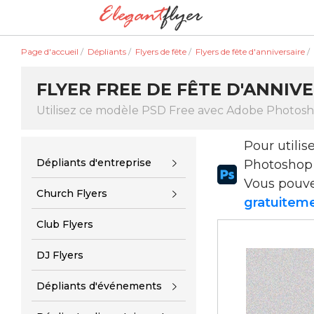
Page d'accueil
/
Dépliants
/
Flyers de fête
/
Flyers de fête d'anniversaire
/
FLYER FREE DE FÊTE D'ANNIV
Utilisez ce modèle PSD Free avec Adobe Photos
Pour utili
Dépliants d'entreprise
Photoshop
Vous pouv
Church Flyers
gratuiteme
Club Flyers
DJ Flyers
Dépliants d'événements