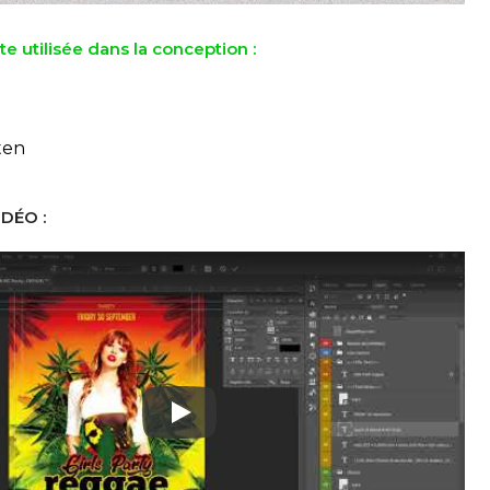
te utilisée dans la conception :
ten
DÉO :
Play: Keynote (Google I/O '18)