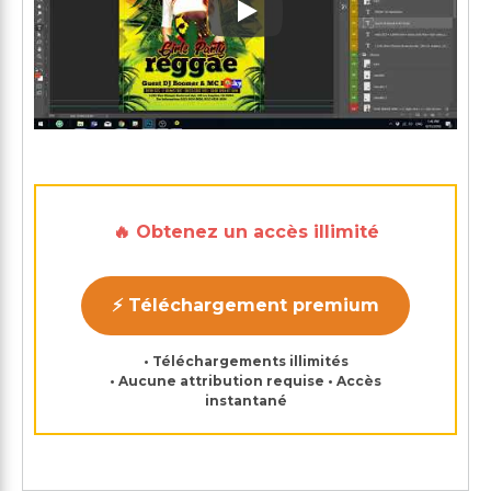
Play: Keynote (Google I/O '1
🔥 Obtenez un accès illimité
⚡ Téléchargement premium
• Téléchargements illimités
• Aucune attribution requise • Accès
instantané