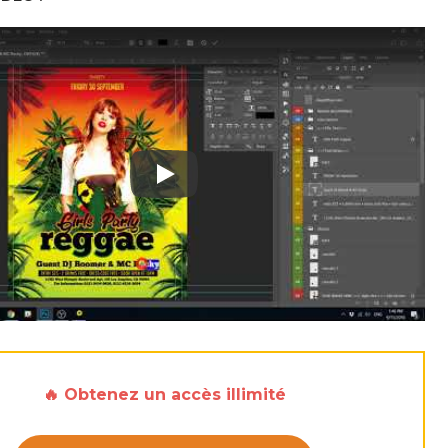
Play: Keynote (Google I/O '18)
🔥 Obtenez un accès illimité