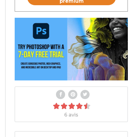
premium
6 avis