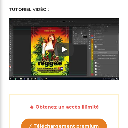
TUTORIEL VIDÉO :
Play: Keynote (Google I/O '1
🔥 Obtenez un accès illimité
⚡ Téléchargement premium