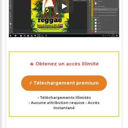
Play: Keynote (Google I/O '1
🔥 Obtenez un accès illimité
⚡ Téléchargement premium
• Téléchargements illimités
• Aucune attribution requise • Accès
instantané