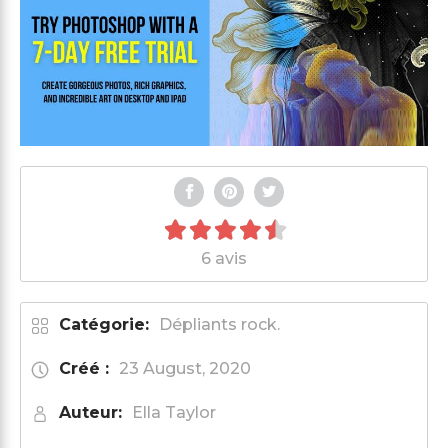
6 avis
Catégorie:
Dépliants rock.
Créé :
23 August, 2020
Auteur:
Ella Taylor