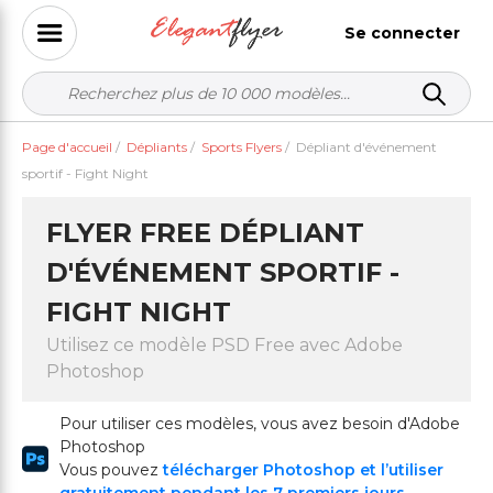
Se connecter
Page d'accueil
/
Dépliants
/
Sports Flyers
/
Dépliant d'événement
sportif - Fight Night
FLYER FREE DÉPLIANT
D'ÉVÉNEMENT SPORTIF -
FIGHT NIGHT
Utilisez ce modèle PSD Free avec Adobe
Photoshop
Pour utiliser ces modèles, vous avez besoin d'Adobe
Photoshop
Vous pouvez
télécharger Photoshop et l’utiliser