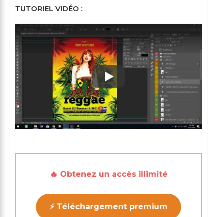
TUTORIEL VIDÉO :
Play: Keynote (Google I/O '1
🔥 Obtenez un accès illimité
⚡ Téléchargement premium