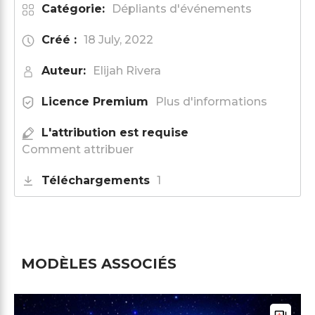
Catégorie:
Dépliants d'événements
Créé :
18 July, 2022
Auteur:
Elijah Rivera
Licence Premium
Plus d'informations
L'attribution est requise
Comment attribuer
Téléchargements
1
MODÈLES ASSOCIÉS