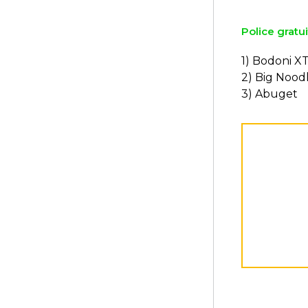
Police gratui
1) Bodoni X
2) Big Noodl
3) Abuget