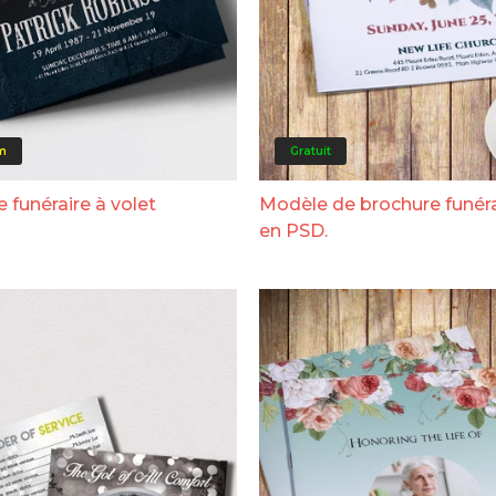
m
Gratuit
funéraire à volet
Modèle de brochure funéra
en PSD.