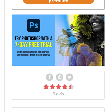
premium
6 avis