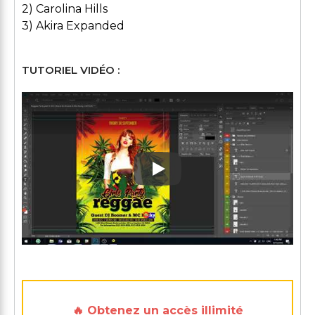
2) Carolina Hills
3) Akira Expanded
TUTORIEL VIDÉO :
Play: Keynote (Google I/O '1
🔥 Obtenez un accès illimité