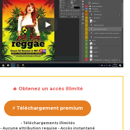
Play: Keynote (Google I/O '18)
🔥 Obtenez un accès illimité
⚡ Téléchargement premium
• Téléchargements illimités
• Aucune attribution requise • Accès instantané