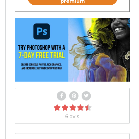
premium
6 avis