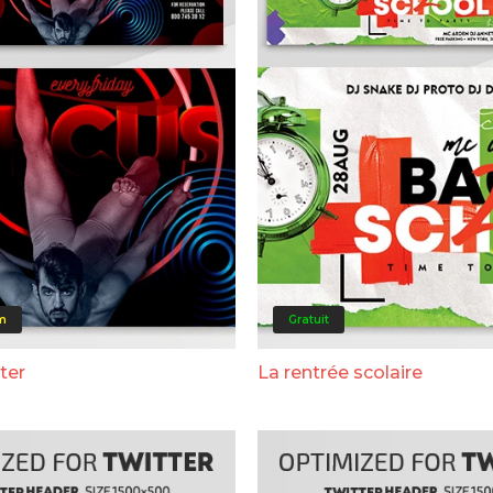
m
Gratuit
ter
La rentrée scolaire