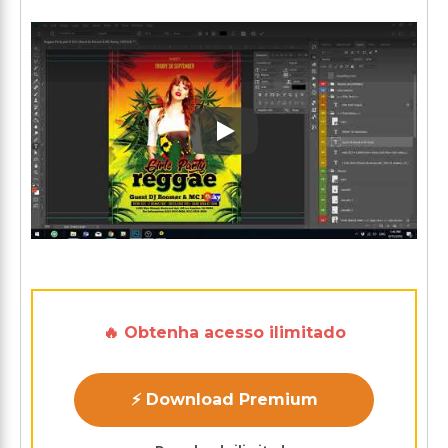
Play: Keynote (Google I/O '1
🔥 Obtenha acesso ilimitado
⚡ Download Premium