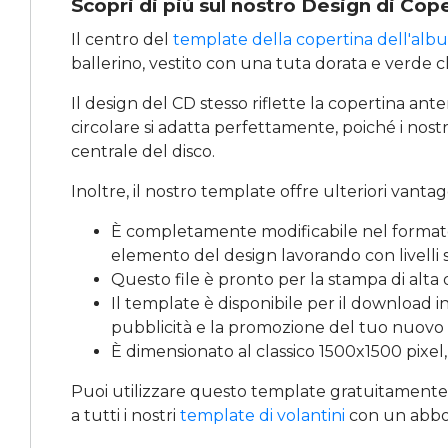
Scopri di più sul nostro Design di Cop
Il centro del
template della copertina dell'alb
ballerino, vestito con una tuta dorata e verde c
Il design del CD stesso riflette la copertina ant
circolare si adatta perfettamente, poiché i nos
centrale del disco.
Inoltre, il nostro template offre ulteriori vantag
È completamente modificabile nel format
elemento del design lavorando con livelli s
Questo file è pronto per la stampa di alta 
Il template è disponibile per il download 
pubblicità e la promozione del tuo nuovo
È dimensionato al classico 1500x1500 pixel,
Puoi utilizzare questo template gratuitamente 
a tutti i nostri
template di volantini
con un abb