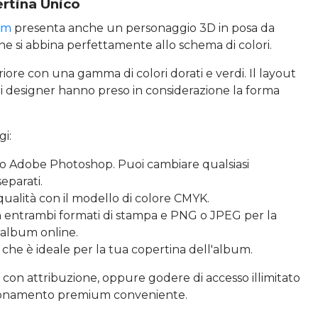
ertina Unico
um
presenta anche un personaggio 3D in posa da
he si abbina perfettamente allo schema di colori.
eriore con una gamma di colori dorati e verdi. Il layout
tri designer hanno preso in considerazione la forma
gi:
o Adobe Photoshop. Puoi cambiare qualsiasi
eparati.
qualità con il modello di colore CMYK.
in entrambi formati di stampa e PNG o JPEG per la
 album online.
 che è ideale per la tua copertina dell'album.
con attribuzione, oppure godere di accesso illimitato
onamento premium conveniente.