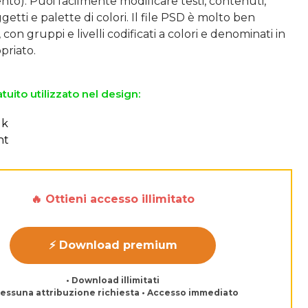
o). Puoi facilmente modificare testi, contenuti,
getti e palette di colori. Il file PSD è molto ben
con gruppi e livelli codificati a colori e denominati in
tuito utilizzato nel design:
lk
ht
🔥 Ottieni accesso illimitato
⚡ Download premium
• Download illimitati
Nessuna attribuzione richiesta • Accesso immediato