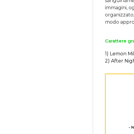
sanguinament
immagini, og
organizzato, 
Carattere gra
1) Lemon Mi
2) After Nig
• 