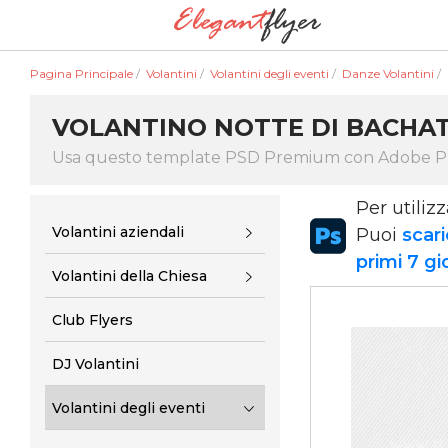
Pagina Principale
/
Volantini
/
Volantini degli eventi
/
Danze Volantini
/
VOLANTINO NOTTE DI BACHA
Usa questo template PSD Premium con Adobe 
Per utiliz
Volantini aziendali
Puoi
scari
primi 7 gi
Volantini della Chiesa
Club Flyers
DJ Volantini
Volantini degli eventi