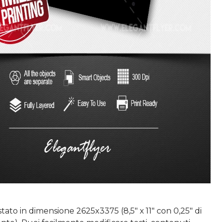
ato in dimensione 2625x3375 (8,5" х 11" con 0,25" di