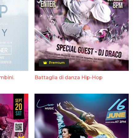
Premium
mbini.
Battaglia di danza Hip-Hop