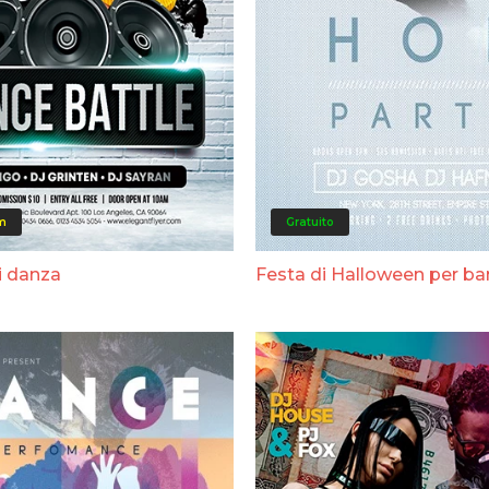
m
Gratuito
i danza
Festa di Halloween per ba