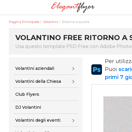
Pagina Principale
/
Volantini
/
Ritorno a scuola
VOLANTINO FREE RITORNO A 
Usa questo template PSD Free con Adobe Phot
Per utiliz
Volantini aziendali
Puoi
scari
primi 7 gi
Volantini della Chiesa
Club Flyers
DJ Volantini
Volantini degli eventi