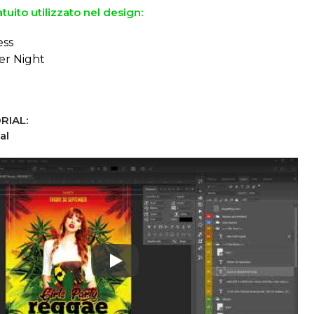
tuito utilizzato nel design:
ess
r Night
RIAL:
al
Play: Keynote (Google I/O '18)