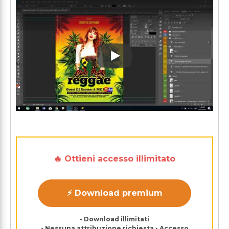
Play: Keynote (Google I/O '1
🔥 Ottieni accesso illimitato
⚡ Download premium
• Download illimitati
• Nessuna attribuzione richiesta • Accesso