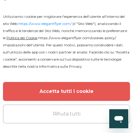
Utilizziamo i cookie per migliorare l'esperienza dell'utente all'interno del
sito Web
https://www.elegantflyer.com/
(il "Sito Web"), analizzando il
traffico e le tendenze del Sito Web, nonché memorizzando le preferenze e
le
Politica dei Cookie
https://www.elegantflyer.com/cookies-policy/
.
Gratuito
impostazioni dell'utente. Per questi motivi, possiamo condividere i dati
sull'utilizzo delle app con i nostri partner di analisi. Facendo clic su "Accetta
Volantino animato per festa di
i cookie", acconsenti a conservare sul tuo dispositivo tutte le tecnologie
compleanno
descritte nella nostra
Informativa sulla Privacy
Accetta tutti i cookie
Rifiuta tutti