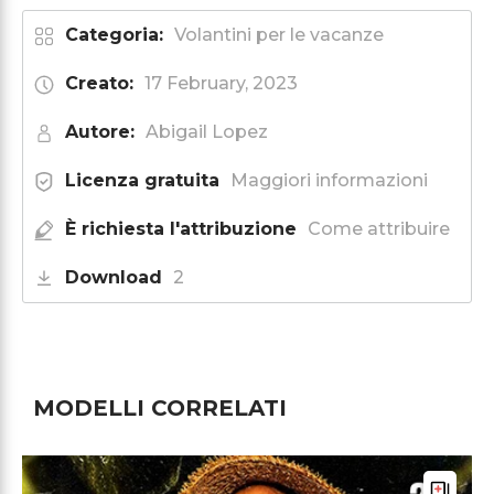
Categoria:
Volantini per le vacanze
Creato:
17 February, 2023
Autore:
Abigail Lopez
Licenza gratuita
Maggiori informazioni
È richiesta l'attribuzione
Come attribuire
Download
2
MODELLI CORRELATI