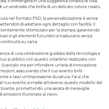
dia, ti immergerà in una suggestiva tonalità di rosa,
 di un androide che brilla di un delicato colore rosato.
cura nel formato PSD, la personalizzazione è senza
ettendoti di adattare ogni dettaglio con facilità. Il
ttentamente ottimizzato per la stampa, garantendo
vivaci e gli elementi futuristici si traducano senza
 continuità su carta.
senza di una celebrazione guidata dalla tecnologia e
 tuo pubblico con questo volantino realizzato con
. Scaricalo ora per infondere un'aria di innovazione
mozioni, assicurando che il tuo evento brilli
te e lasci un'impressione duratura. Fai sì che
 del tuo evento si irradie attraverso questo modello dal
ttivante, promettendo una serata di meraviglie