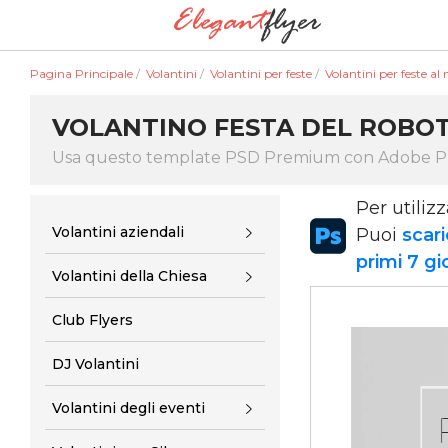
Pagina Principale
/
Volantini
/
Volantini per feste
/
Volantini per feste al
VOLANTINO FESTA DEL ROBO
Usa questo template PSD Premium con Adobe 
Per utiliz
Volantini aziendali
Puoi
scari
primi 7 gi
Volantini della Chiesa
Club Flyers
DJ Volantini
Volantini degli eventi