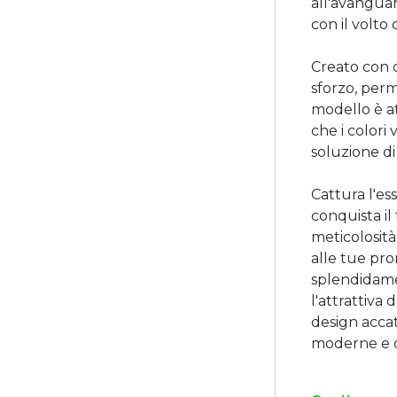
all'avanguar
con il volto
Creato con 
sforzo, perm
modello è a
che i colori 
soluzione di
Cattura l'es
conquista il
meticolosità
alle tue pro
splendidamen
l'attrattiva
design acca