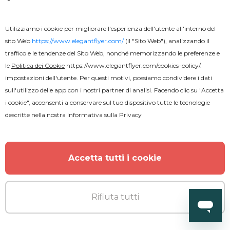
Utilizziamo i cookie per migliorare l'esperienza dell'utente all'interno del
Premium
sito Web
https://www.elegantflyer.com/
(il "Sito Web"), analizzando il
traffico e le tendenze del Sito Web, nonché memorizzando le preferenze e
le
Politica dei Cookie
https://www.elegantflyer.com/cookies-policy/
.
Coffee Shop: Negozio di caffè
impostazioni dell'utente. Per questi motivi, possiamo condividere i dati
sull'utilizzo delle app con i nostri partner di analisi. Facendo clic su "Accetta
i cookie", acconsenti a conservare sul tuo dispositivo tutte le tecnologie
descritte nella nostra
Informativa sulla Privacy
ALTRO DALL'AUTORE
Accetta tutti i cookie
Rifiuta tutti