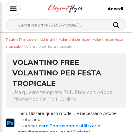
Accedi
Pagina Principale
/
Volantini
/
Volantini per feste
/
Volantini per festa
tropicale
/
Volantino per festa tropicale
VOLANTINO FREE
VOLANTINO PER FESTA
TROPICALE
Usa questo template PSD Free con Adobe
Photoshop Or_Edit_Online
Per utilizzare questi modelli, è necessario Adobe
Photoshop
Puoi
scaricare Photoshop e utilizzarlo