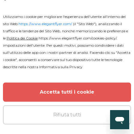
Utilizziamo i cookie per migliorare l'esperienza dell'utente all'interno del
sito Web
https://www.elegantflyer.com/
(il "Sito Web"), analizzando il
traffico e le tendenze del Sito Web, nonché memorizzando le preferenze e
le
Politica dei Cookie
https://www.elegantflyer.com/cookies-policy/
.
impostazioni dell'utente. Per questi motivi, possiamo condividere i dati
Premium
sull'utilizzo delle app con i nostri partner di analisi. Facendo clic su "Accetta
i cookie", acconsenti a conservare sul tuo dispositivo tutte le tecnologie
descritte nella nostra
Informativa sulla Privacy
Volantino per festa tropicale
Accetta tutti i cookie
ALTRO DALL'AUTORE
Rifiuta tutti