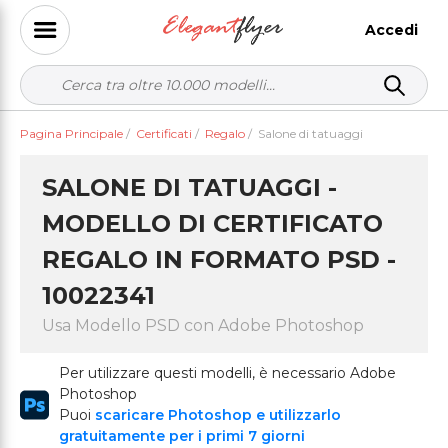
Accedi
Pagina Principale
/
Certificati
/
Regalo
/
Salone di tatuaggi
SALONE DI TATUAGGI -
MODELLO DI CERTIFICATO
REGALO IN FORMATO PSD -
10022341
Usa Modello PSD con Adobe Photoshop
Per utilizzare questi modelli, è necessario Adobe
Photoshop
Puoi
scaricare Photoshop e utilizzarlo
gratuitamente per i primi 7 giorni