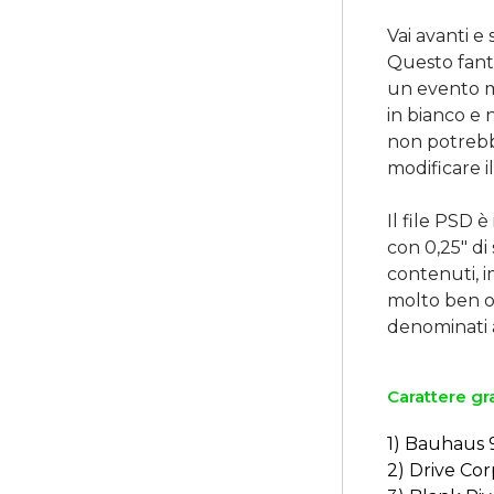
Vai avanti e 
Questo fant
un evento mu
in bianco e 
non potrebbe
modificare i
Il file PSD 
con 0,25" di
contenuti, im
molto ben or
Carattere gra
1) Bauhaus 
2) Drive Cor