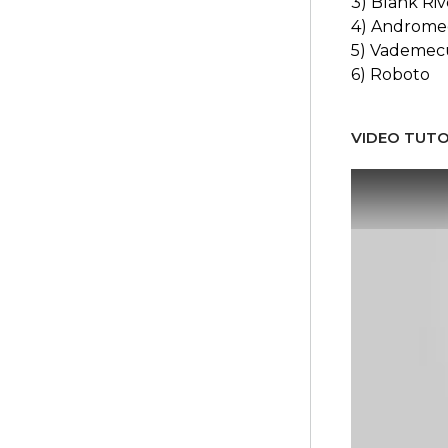
3) Blank Riv
4) Androme
5) Vademe
6) Roboto
VIDEO TUTO