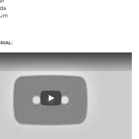
er
da
cum
RIAL:
Play: Keynote (Google I/O '18)