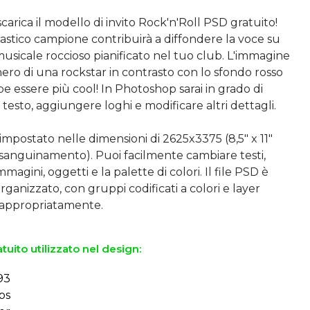
scarica il modello di invito Rock'n'Roll PSD gratuito!
astico campione contribuirà a diffondere la voce su
sicale roccioso pianificato nel tuo club. L'immagine
nero di una rockstar in contrasto con lo sfondo rosso
 essere più cool! In Photoshop sarai in grado di
l testo, aggiungere loghi e modificare altri dettagli.
è impostato nelle dimensioni di 2625x3375 (8,5" x 11"
 sanguinamento). Puoi facilmente cambiare testi,
magini, oggetti e la palette di colori. Il file PSD è
ganizzato, con gruppi codificati a colori e layer
tuito utilizzato nel design:
93
ps