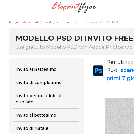
Pagina Principale
/
Inviti
/
Invito agli eventi
/
Invito Rock'n'Roll
MODELLO PSD DI INVITO FREE 
Usa gratuito Modello PSD con Adobe Photoshop
Per utiliz
Invito al Battesimo
Puoi
scari
primi 7 gi
Invito di compleanno
Invito per un addio al
nubilato
Invito al battesimo
Invito di Natale