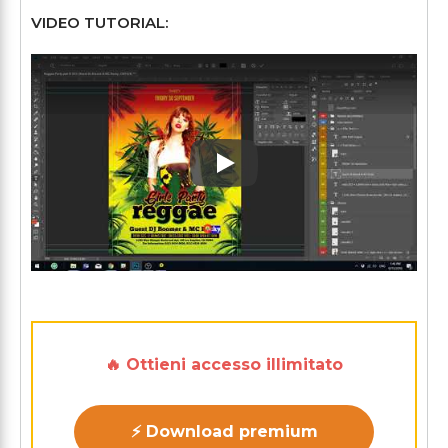
VIDEO TUTORIAL:
Play: Keynote (Google I/O '1
🔥 Ottieni accesso illimitato
⚡ Download premium