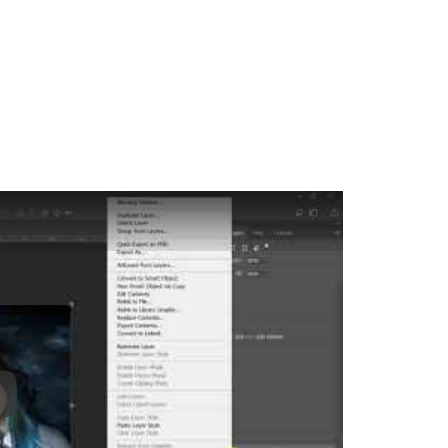
ay: Keynote (Google I/O '18)