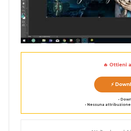
🔥 Ottieni 
⚡ Down
• Down
• Nessuna attribuzione