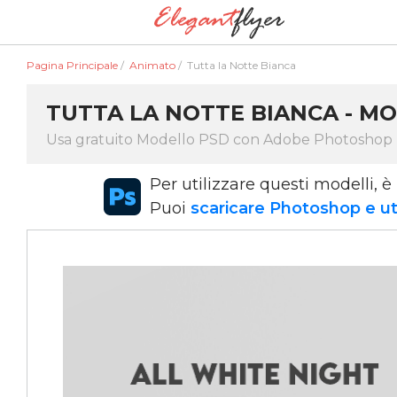
Pagina Principale
/
Animato
/
Tutta la Notte Bianca
TUTTA LA NOTTE BIANCA - MO
Usa gratuito Modello PSD con Adobe Photoshop
Per utilizzare questi modelli,
Puoi
scaricare Photoshop e uti