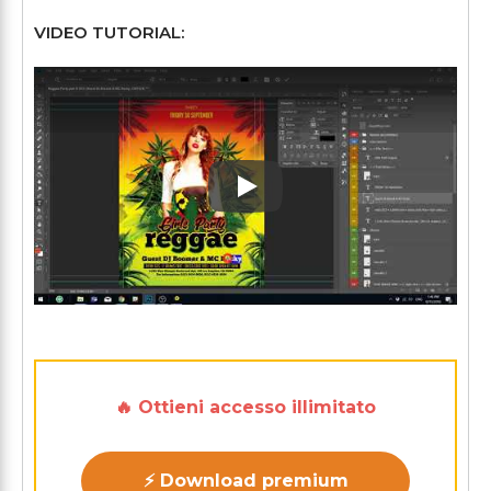
VIDEO TUTORIAL:
Play: Keynote (Google I/O '1
🔥 Ottieni accesso illimitato
⚡ Download premium