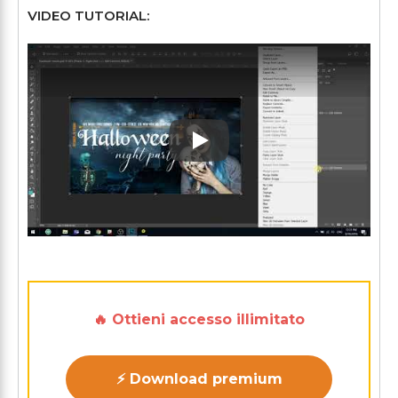
VIDEO TUTORIAL:
Play: Keynote (Google I/O '1
🔥 Ottieni accesso illimitato
⚡ Download premium