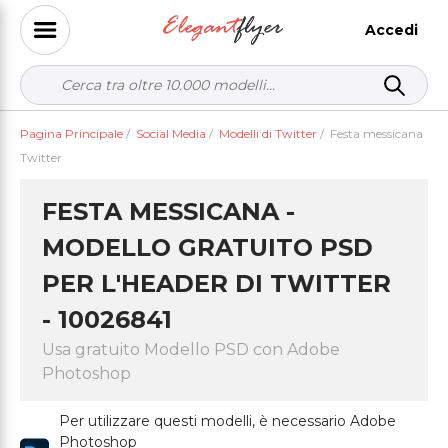
Accedi
Pagina Principale
/
Social Media
/
Modelli di Twitter
/
Festa messicana
Twitter
FESTA MESSICANA -
MODELLO GRATUITO PSD
PER L'HEADER DI TWITTER
- 10026841
Usa gratuito Modello PSD con Adobe
Photoshop
Per utilizzare questi modelli, è necessario Adobe
Photoshop