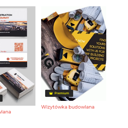
Premium
Wizytówka budowlana
wlana