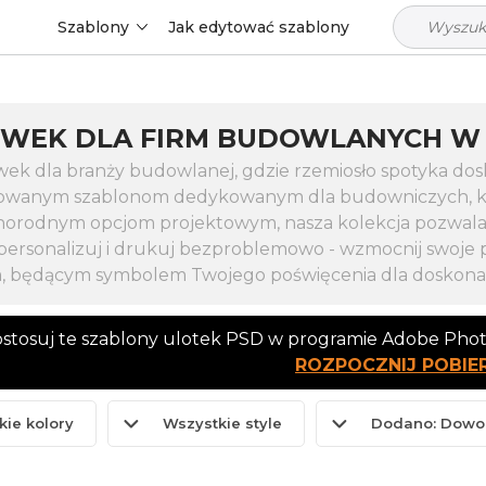
Szablony
Jak edytować szablony
WEK DLA FIRM BUDOWLANYCH W 
wek dla branży budowlanej, gdzie rzemiosło spotyka do
owanym szablonom dedykowanym dla budowniczych, kont
orodnym opcjom projektowym, nasza kolekcja pozwala 
spersonalizuj i drukuj bezproblemowo - wzmocnij swoje 
 będącym symbolem Twojego poświęcenia dla doskonał
dostosuj te szablony ulotek PSD w programie Adobe Pho
ROZPOCZNIJ POBIE
kie kolory
Wszystkie style
Dodano: Dowo