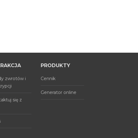
ERAKCJA
PRODUKTY
y zwrotów i
Cennik
rypcji
Generator online
aktuj się z
s