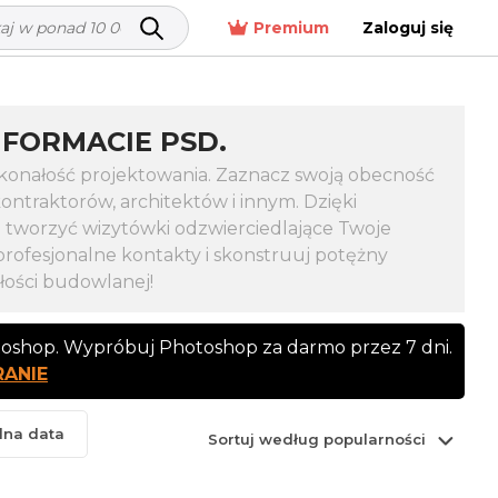
Premium
Zaloguj się
FORMACIE PSD.
skonałość projektowania. Zaznacz swoją obecność
raktorów, architektów i innym. Dzięki
tworzyć wizytówki odzwierciedlające Twoje
profesjonalne kontakty i skonstruuj potężny
ości budowlanej!
toshop. Wypróbuj Photoshop za darmo przez 7 dni.
RANIE
lna data
Sortuj według popularności