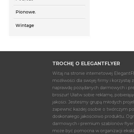
Pionowe.
Wintage
TROCHĘ O ELEGANTFLYER
Witaj na stronie internetowej ElegantF
możliwości dla swojej firmy i korzysta
naprawdę pożądanych darmowych i pre
broszur! Ułatw sobie reklamę, pobieraj
jakości. Jesteśmy grupą młodych proj
zapewnić każdej osobie o twórczym po
doskonałego jakościowo produktu. Og
darmowych i premium szablonów flyeró
może być pomocna w organizacji eks