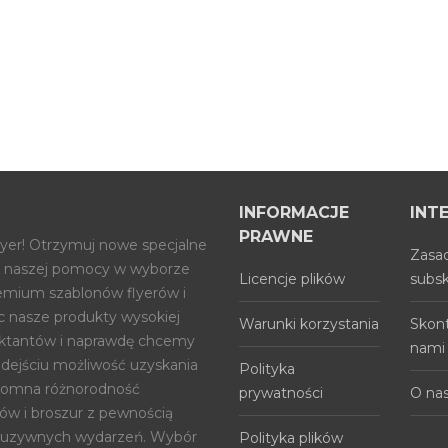
INFORMACJE
INT
PRAWNE
lyer! Otrzymuj nowe specjalne
Zasad
j z naszej pomocy w wyborze
Licencje plików
subsk
mium szablonów flyerów i
ąc nasze produkty wysokiej
Warunki korzystania
Skont
ektantów i naprawdę chcemy
nami
dejściu możliwość uzyskania
Polityka
romna różnorodność
prywatności
O na
w i broszur z pewnością
kluzywnych wydarzeń. Wybór
Polityka plików