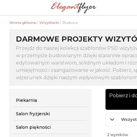
Strona główna
/
Wizytówki
/
Budowa
DARMOWE PROJEKTY WIZYTÓ
Przejdź do naszej kolekcji szablonów PSD wizytó
w przemyśle budowlanym dzięki starannie oprac
edytowalnym warstwom, solidnym układom i różn
umiejętności i zaangażowanie w jakość. Pobierz, 
wizerunek dzięki naszym wpływowym szablonom,
Pobierz i 
Piekarnia
Salon fryzjerski
Wszyst
Salon piękności
2 wyników