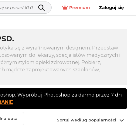
Premium
Zaloguj się
SD.
spotyka się z wyrafinowanym designem. Przedstaw
tosowanym do lekarzy, specjalistów medycznych i
różnym stylom opieki zdrowotnej. Pobierz,
zych mądrze zaprojektowanych szablonów,
toshop. Wypróbuj Photoshop za darmo przez 7 dni.
RANIE
lna data
Sortuj według popularności