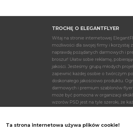
TROCHĘ O ELEGANTFLYER
Witaj na stronie internetowej ElegantF
możliwości dla swojej firmy i korzysta
naprawdę pożądanych darmowych i pre
broszur! Ułatw sobie reklamę, pobieraj
jakości. Jesteśmy grupą młodych proj
zapewnić każdej osobie o twórczym po
doskonałego jakościowo produktu. Og
darmowych i premium szablonów flyeró
może być pomocna w organizacji eks
wzorów PSD jest na tyle szeroki, że ka
siebie, co będzie użyteczne i interesują
OPCJE PŁATNOŚCI
Ta strona internetowa używa plików cookie!