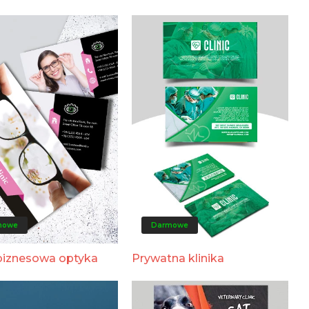
mowe
Darmowe
biznesowa optyka
Prywatna klinika