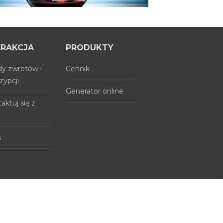
ERAKCJA
PRODUKTY
y zwrotów i
Cennik
rypcji
Generator online
aktuj się z
s