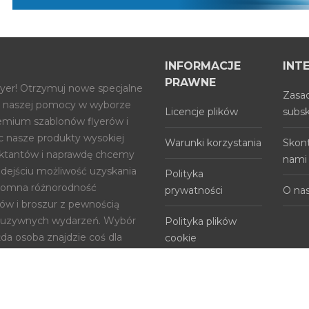
INFORMACJE
INT
PRAWNE
lyer! Otrzymuj nowe specjalne
Zasad
j z naszej pomocy w wyborze
Licencje plików
subsk
mium szablonów flyerów i
ąc nasze produkty wysokiej
Warunki korzystania
Skont
ektantów i naprawdę chcemy
nami
dejściu możliwość uzyskania
Polityka
romna różnorodność
prywatności
O na
w i broszur z pewnością
kluzywnych wydarzeń. Wybór
Polityka plików
żda osoba znajdzie coś dla
cookie
ce!