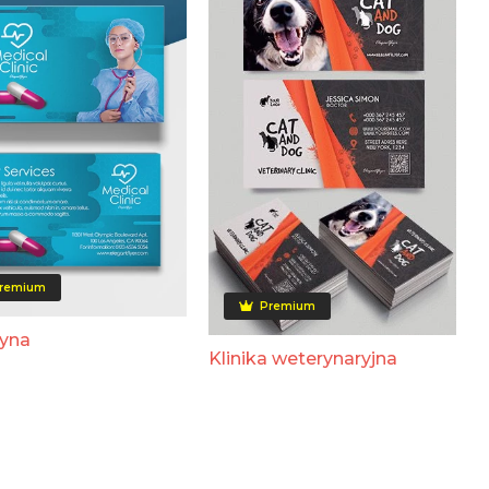
remium
Premium
yna
Klinika weterynaryjna