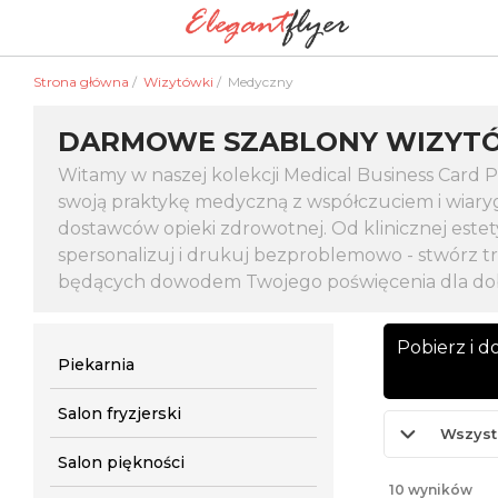
Strona główna
/
Wizytówki
/
Medyczny
DARMOWE SZABLONY WIZYTÓ
Witamy w naszej kolekcji Medical Business Card
swoją praktykę medyczną z współczuciem i wiary
dostawców opieki zdrowotnej. Od klinicznej estet
spersonalizuj i drukuj bezproblemowo - stwórz 
będących dowodem Twojego poświęcenia dla dobr
Pobierz i 
Piekarnia
Salon fryzjerski
Wszyst
Salon piękności
10 wyników