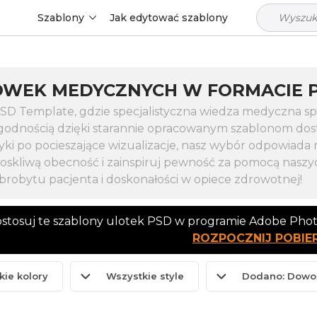
Szablony
Jak edytować szablony
WEK MEDYCZNYCH W FORMACIE P
 PSD Template, gdzie specjalistyczna wiedza medyczna 
godnością dzięki starannie opracowanym szablonom dos
yki po pocieszające wizualizacje, nasz wybór odpowiada 
troskliwą obecność i zainspiruj pewność za pomocą nas
obytu pacjenta i doskonałości w opiece zdrowotnej!
dostosuj te szablony ulotek PSD w programie Adobe Pho
ROZPOCZNIJ POBIE
kie kolory
Wszystkie style
Dodano: Dowo