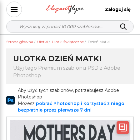
Zaloguj się
Strona główna
/
Ulotki
/
Ulotki świąteczne
/
Dzień Matki
ULOTKA DZIEŃ MATKI
Użyj tego Premium szablonu PSD z Adobe
Photoshop
Aby użyć tych szablonów, potrzebujesz Adobe
Photoshop
Możesz
pobrać Photoshop i korzystać z niego
bezpłatnie przez pierwsze 7 dni