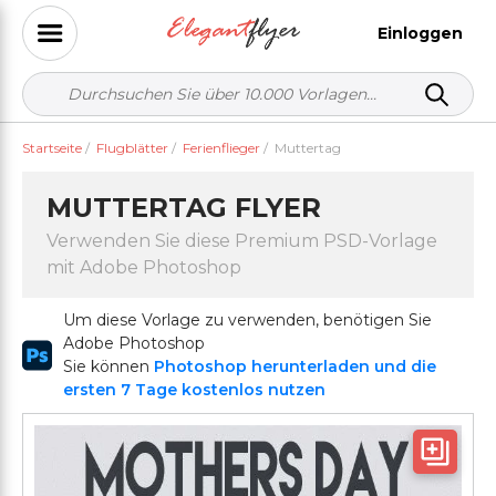
Einloggen
Startseite
/
Flugblätter
/
Ferienflieger
/
Muttertag
MUTTERTAG FLYER
Verwenden Sie diese Premium PSD-Vorlage
mit Adobe Photoshop
Um diese Vorlage zu verwenden, benötigen Sie
Adobe Photoshop
Sie können
Photoshop herunterladen und die
ersten 7 Tage kostenlos nutzen