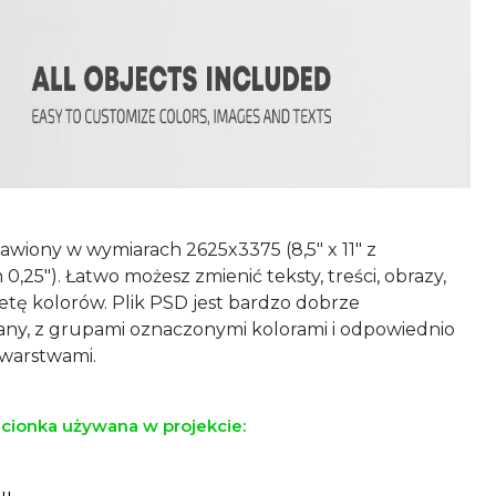
tawiony w wymiarach 2625x3375 (8,5″ x 11″ z
,25″). Łatwo możesz zmienić teksty, treści, obrazy,
letę kolorów. Plik PSD jest bardzo dobrze
ny, z grupami oznaczonymi kolorami i odpowiednio
ionka używana w projekcie: