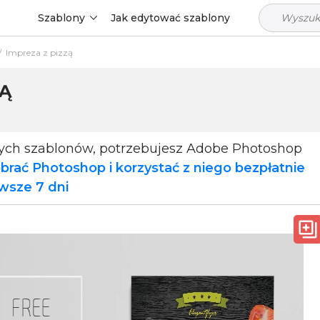
Szablony
Jak edytować szablony
/
Impreza z pizzą
ZĄ
p
tych szablonów, potrzebujesz Adobe Photoshop
brać Photoshop i korzystać z niego bezpłatnie
rwsze 7 dni