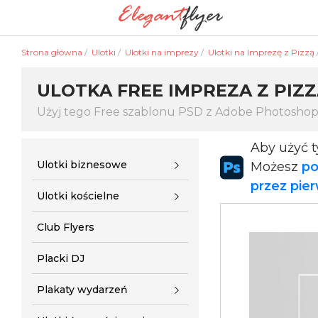
Strona główna
/
Ulotki
/
Ulotki na imprezy
/
Ulotki na Imprezę z Pizzą
ULOTKA FREE IMPREZA Z PIZ
Użyj tego Free szablonu PSD z Adobe Photosho
Aby użyć 
Ulotki biznesowe
Możesz
po
przez pie
Ulotki kościelne
Club Flyers
Placki DJ
Plakaty wydarzeń