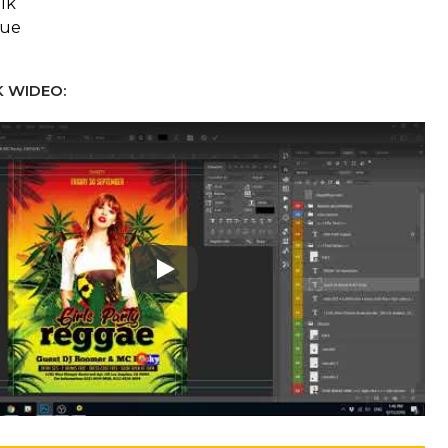
lk
eue
 WIDEO:
Play: Keynote (Google I/O '18)