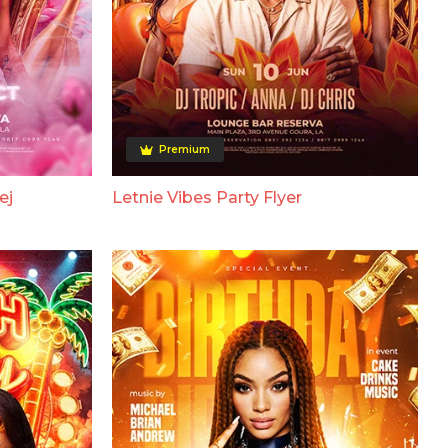
Premium
ej
Letnie Vibes Party Flyer