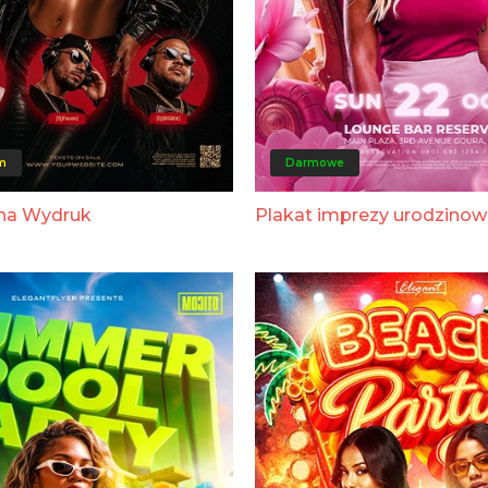
m
Darmowe
ina Wydruk
Plakat imprezy urodzinow