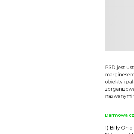
PSD jest us
marginesem 0
obiekty i pa
zorganizowa
Darmowa czc
1) Billy Ohio