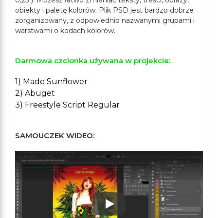
0,25"). Możesz łatwo zmieniać teksty, treści, obrazy,
obiekty i paletę kolorów. Plik PSD jest bardzo dobrze
zorganizowany, z odpowiednio nazwanymi grupami i
Darmowa czcionka używana w projekcie:
1) Made Sunflower
2) Abuget
3) Freestyle Script Regular
SAMOUCZEK WIDEO:
Play: Keynote (Google I/O '1