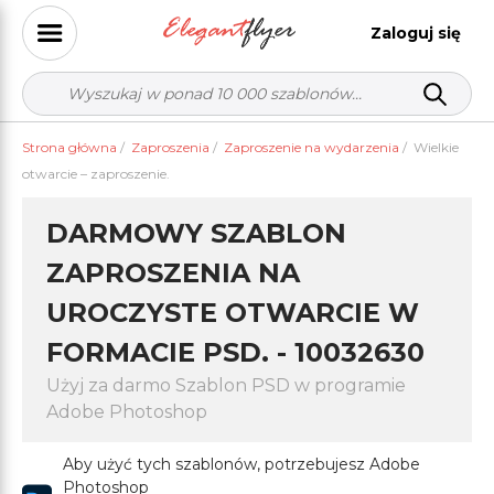
Zaloguj się
Strona główna
/
Zaproszenia
/
Zaproszenie na wydarzenia
/
Wielkie
otwarcie – zaproszenie.
DARMOWY SZABLON
ZAPROSZENIA NA
UROCZYSTE OTWARCIE W
FORMACIE PSD. - 10032630
Użyj za darmo Szablon PSD w programie
Adobe Photoshop
Aby użyć tych szablonów, potrzebujesz Adobe
Photoshop