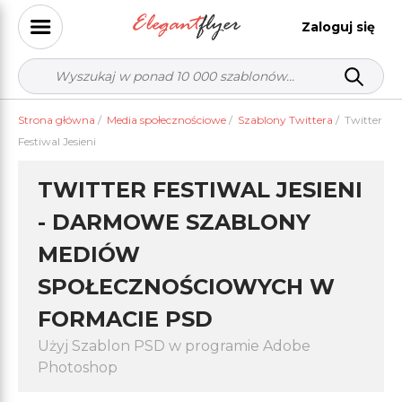
Zaloguj się
Strona główna
/
Media społecznościowe
/
Szablony Twittera
/
Twitter
Festiwal Jesieni
TWITTER FESTIWAL JESIENI
- DARMOWE SZABLONY
MEDIÓW
SPOŁECZNOŚCIOWYCH W
FORMACIE PSD
Użyj Szablon PSD w programie Adobe
Photoshop