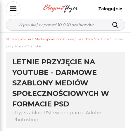
Zaloguj się
Strona główna
/
Media społecznościowe
/
Szablony YouTube
/
Letnie
przyjęcie na Youtube
LETNIE PRZYJĘCIE NA
YOUTUBE - DARMOWE
SZABLONY MEDIÓW
SPOŁECZNOŚCIOWYCH W
FORMACIE PSD
Użyj Szablon PSD w programie Adobe
Photoshop