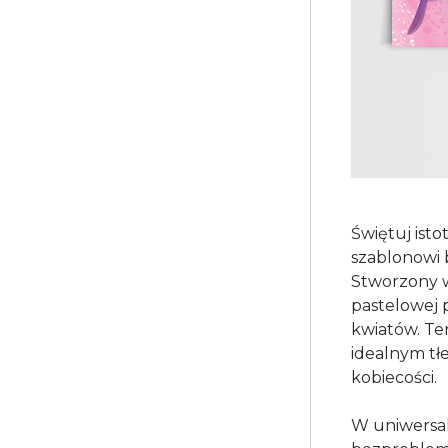
Świętuj ist
szablonowi 
Stworzony w
pastelowej 
kwiatów. Ten
idealnym tł
kobiecości.
W uniwersal