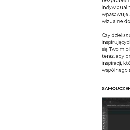
bezproblem
indywidualn
wpasowuje s
wizualne do
Czy dzielisz
inspirującyc
się Twoim p
teraz, aby 
inspiracji, 
SAMOUCZEK