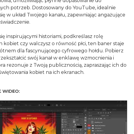
owa, umożliwiając płynne dopasowanie do
ych potrzeb. Dostosowany do YouTube, idealnie
ię w układ Twojego kanału, zapewniając angażujące
świadczenie.
 się inspirującymi historiami, podkreślasz rolę
h kobiet czy walczysz o równość płci, ten baner staje
łótnem dla fascynującego cyfrowego hołdu. Pobierz
przekształcić swój kanał w enklawę wzmocnienia i
która rezonuje z Twoją publicznością, zapraszając ich do
 WIDEO: