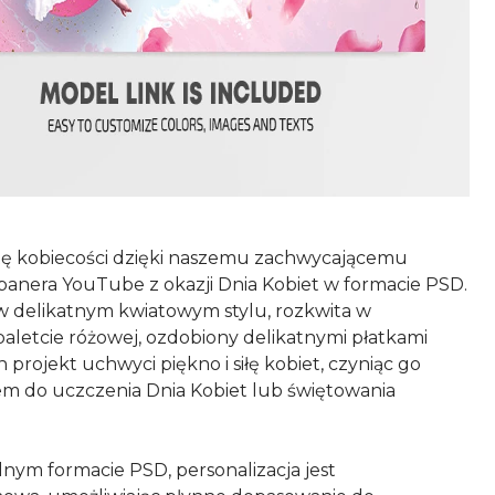
otę kobiecości dzięki naszemu zachwycającemu
banera YouTube z okazji Dnia Kobiet w formacie PSD.
 delikatnym kwiatowym stylu, rozkwita w
paletcie różowej, ozdobiony delikatnymi płatkami
 projekt uchwyci piękno i siłę kobiet, czyniąc go
em do uczczenia Dnia Kobiet lub świętowania
nym formacie PSD, personalizacja jest