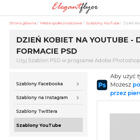
Strona główna
/
Media społecznościowe
/
Szablony YouTube
/
Dzień Ko
DZIEŃ KOBIET NA YOUTUBE 
FORMACIE PSD
Użyj Szablon PSD w programie Adobe Photosho
Aby użyć 
Szablony Facebooka
Możesz
po
przez pie
Szablony na Instagram
Szablony Twittera
Szablony YouTube