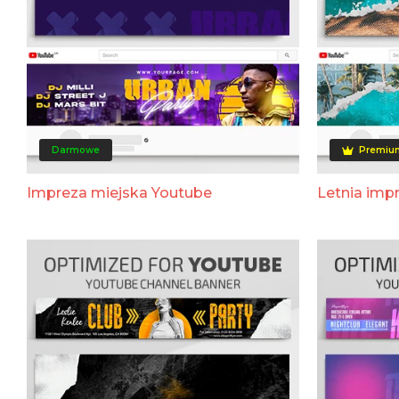
Darmowe
Premiu
Impreza miejska Youtube
Letnia imp