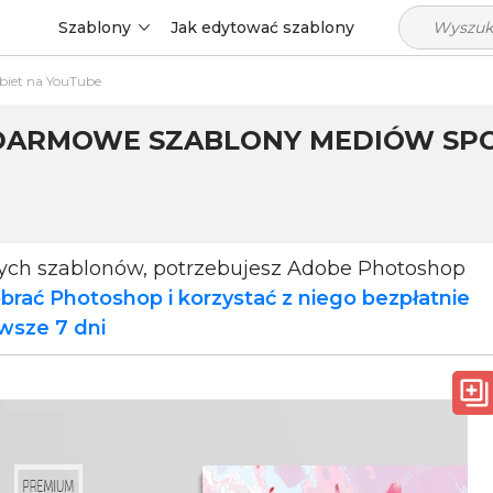
Szablony
Jak edytować szablony
biet na YouTube
- DARMOWE SZABLONY MEDIÓW S
p
tych szablonów, potrzebujesz Adobe Photoshop
brać Photoshop i korzystać z niego bezpłatnie
rwsze 7 dni