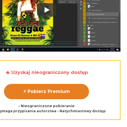
Play: Keynote (Google I/O '18)
🔥 Uzyskaj nieograniczony dostęp
⚡ Pobierz Premium
• Nieograniczone pobieranie
wymaga przypisania autorstwa • Natychmiastowy dostęp