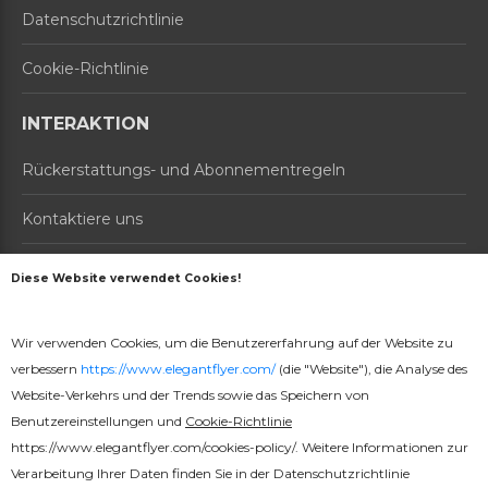
Datenschutzrichtlinie
Cookie-Richtlinie
INTERAKTION
Rückerstattungs- und Abonnementregeln
Kontaktiere uns
Über uns
Diese Website verwendet Cookies!
PRODUKTE
Wir verwenden Cookies, um die Benutzererfahrung auf der Website zu
Preise
verbessern
https://www.elegantflyer.com/
(die "Website"), die Analyse des
Website-Verkehrs und der Trends sowie das Speichern von
Online-Generator
Benutzereinstellungen und
Cookie-Richtlinie
https://www.elegantflyer.com/cookies-policy/
. Weitere Informationen zur
Verarbeitung Ihrer Daten finden Sie in der
Datenschutzrichtlinie