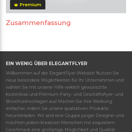
Premium
Zusammenfassung
EIN WENIG ÜBER ELEGANTFLYER
Willkommen auf der ElegantFlyer-Website! Nutzen Sie
neue besondere Möglichkeiten für Ihr Unternehmen und
wählen Sie mit unserer Hilfe wirklich gewünschte
kostenlose und Premium-Party- und Geschäftsflyer- und
Broschürenvorlagen aus! Machen Sie Ihre Werbung
einfacher, indem Sie unsere qualitativen Produkte
herunterladen. Wir sind eine Gruppe junger Designer und
möchten jedem kreativen Menschen mit exquisitem
Geschmack eine großartige Möglichkeit und Qualität