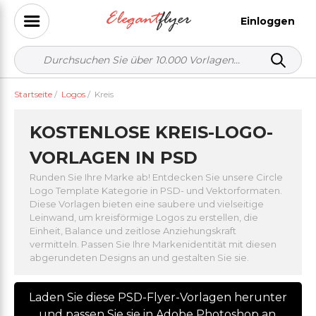
Einloggen
Startseite
/
Logos
/
Kreis
KOSTENLOSE KREIS-LOGO-
VORLAGEN IN PSD
Runden Sie Ihre Marke ab! Entdecken Sie unsere Circle
Logo Template Kategorie in PSD- und Vektorformaten.
Diese Vorlagen bieten eine saubere und vielseitige
Leinwand, um kreisförmige Logos zu erstellen, die
Einheit, Balance und zeitlose Anziehungskraft
vermitteln. Passen Sie Ihre Markenidentität mit diesen
abgerundeten Designs an und gestalten Sie sie.
Laden Sie diese PSD-Flyer-Vorlagen herunter
und passen Sie sie in Adobe Photoshop an.