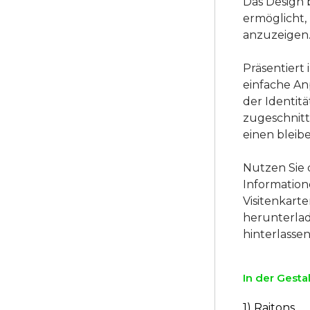
Das Design b
ermöglicht,
anzuzeigen
Präsentiert
einfache An
der Identitä
zugeschnitte
einen bleib
Nutzen Sie 
Information
Visitenkart
herunterlad
In der Gesta
1) Raitons