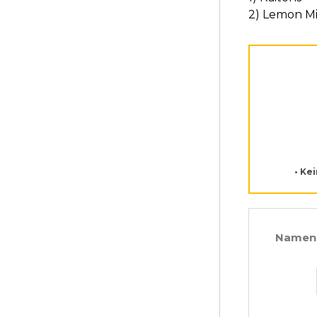
2) Lemon Mi
• Ke
Namens