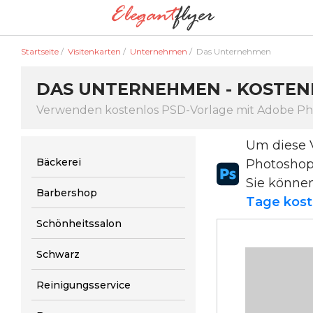
Startseite
/
Visitenkarten
/
Unternehmen
/
Das Unternehmen
DAS UNTERNEHMEN - KOSTEN
Verwenden kostenlos PSD-Vorlage mit Adobe P
Um diese 
Bäckerei
Photosho
Sie könne
Barbershop
Tage kost
Schönheitssalon
Schwarz
Reinigungsservice