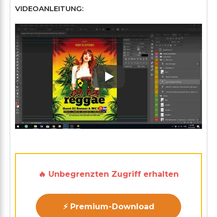
VIDEOANLEITUNG:
Play: Keynote (Google I/O '1
🔥 Unbegrenzten Zugriff erhalten
⚡ Premium-Download