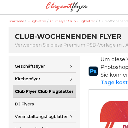
Startseite
/
Flugblätter
/
Club Flyer Club Flugblätter
/
Club-Wochenend
CLUB-WOCHENENDEN FLYER
Verwenden Sie diese Premium PSD-Vorlage mit
Um diese 
Geschäftsflyer
Photosho
Sie könne
Kirchenflyer
Tage kost
Club Flyer Club Flugblätter
DJ Flyers
Veranstaltungsflugblätter