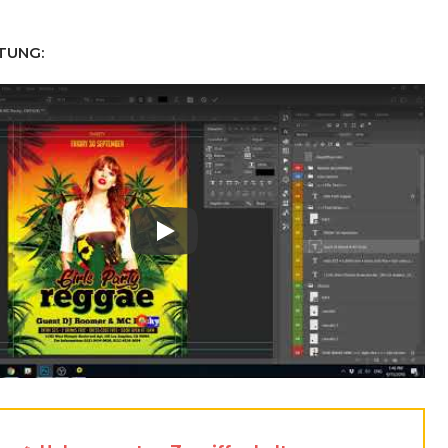
TUNG:
Play: Keynote (Google I/O '18)