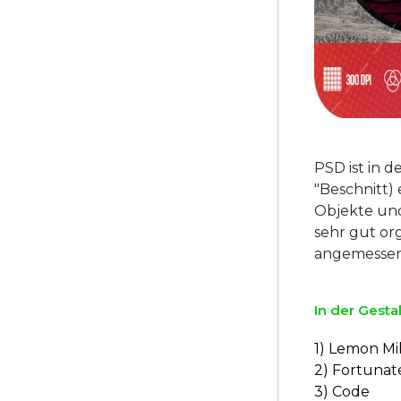
PSD ist in 
"Beschnitt) 
Objekte und
sehr gut or
In der Gesta
1) Lemon Mi
2) Fortuna
3) Code